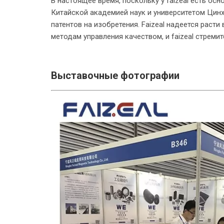
В настоящее время, поскольку у faizeal есть о
Китайской академией наук и университетом Цин
патентов на изобретения. Faizeal надеется рас
методам управления качеством, и faizeal стреми
Выставочные фотографии