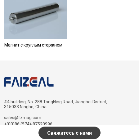
Магнит с круглым стержнем
#4 building, No. 288 TongNing Road, Jiangbei District,
315033 Ningbo, China.
sales@fzmag.com
+(00)86 (574)-87520996
Свяжитесь с нами